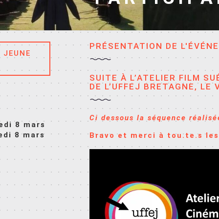
PRÉSENTATION DE L'ÉVÉN
R JEUNE
SUITE À L’ATELIER FILM S
DE L’UFFEJ BRETAGNE, LE 
Ci dessous la séquence réalisée
edi 8 mars
edi 8 mars
Bravo et merci à tou.te.s les