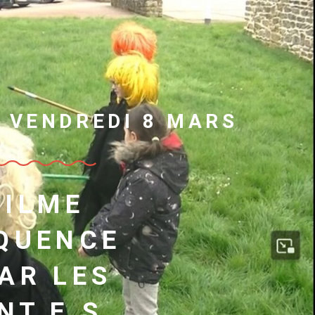
 VENDREDI 8 MARS
FILME
ÉQUENCE
AR LES
NT.E.S