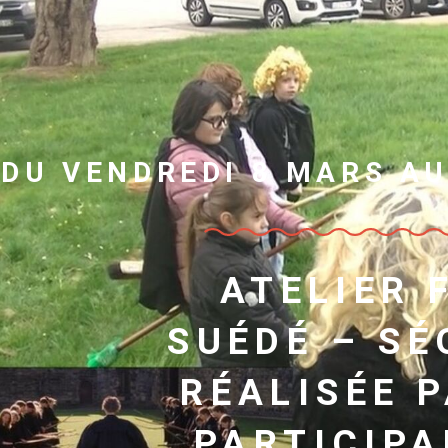
DU VENDREDI 8 MARS AU
ATELIER 
SUÉDÉ – S
RÉALISÉE P
PARTICIPA