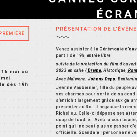
ÉCRA
PRÉSENTATION DE L'ÉVÉN
PREMIÈRE
Venez assister à la
Cérémonie d’ouv
partir de 19h,
entrée libre
suivie de la projection du film d’ouver
2023
en salle /
Drame
,
Historique
,
Rom
 16 mai au
 mai
Avec
Maïwenn
,
Johnny Depp
,
Benjamin
 de dès 19h
Jeanne Vaubernier, fille du peuple av
ses charmes pour sortir de sa condi
s’enrichit largement grâce aux galan
présenter au Roi. Il organise la renc
Richelieu. Celle-ci dépasse ses atten
coup de foudre… Avec la courtisane, l
point qu’il ne peut plus se passer d’e
officielle. Scandale : personne ne veu