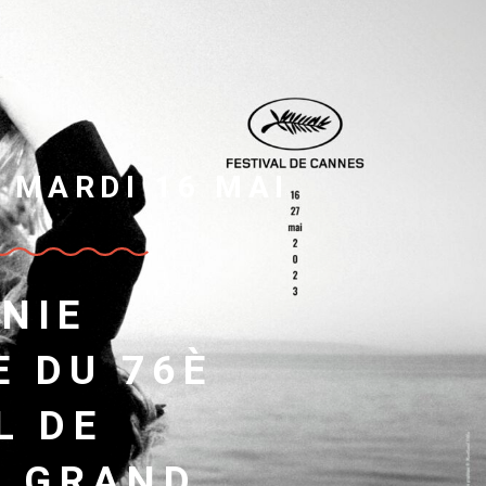
 MARDI 16 MAI
NIE
E DU 76È
L DE
R GRAND