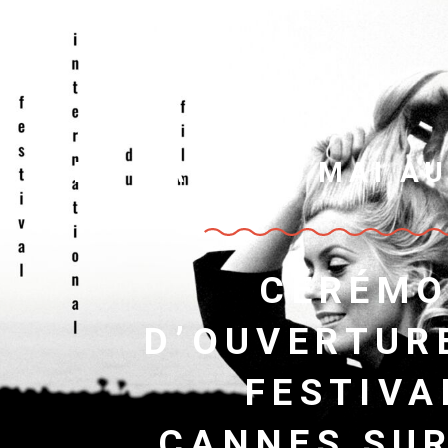
DU MARDI 16 MAI AU
CÉRÉMO
D’OUVERTUR
FESTIVA
CANNES SU