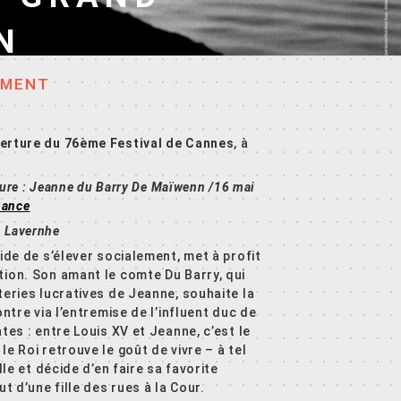
N
EMENT
erture du 76ème Festival de Cannes
, à
ture :
Jeanne du Barry De Maïwenn /
16 mai
ance
 Lavernhe
ide de s’élever socialement, met à profit
tion. Son amant le comte Du Barry, qui
teries lucratives de Jeanne, souhaite la
ontre via l’entremise de l’influent duc de
tes : entre Louis XV et Jeanne, c’est le
e Roi retrouve le goût de vivre – à tel
lle et décide d’en faire sa favorite
t d’une fille des rues à la Cour.