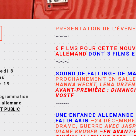
PRÉSENTATION DE L'ÉVÉN
6 FILMS POUR CETTE NOUV
ALLEMAND
DONT 3 FILMS 
edi 8
SOUND OF FALLING
–
DE
MA
au
PROCHAINEMENT EN SALLE 
e 19
HANNA HECKT
,
LENA URZE
AVANT-PREMIÈRE : DIMANCH
VOSTF
rogrammation
 allemand
T PUBLIC
UNE ENFANCE ALLEMANDE 
FATIH AKIN
–
24 DÉCEMBRE 
DRAME, GUERRE
AVEC
JASP
DIANE KRUGER –
EN AVANT-