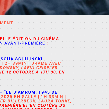
EMENT
ELLE ÉDITION DU CINÉMA
EN AVANT-PREMIÈRE
:
SCHA SCHILINSKI
| 2H 39MIN | DRAME
AVEC
NDOWSKY
,
LAENI GEISELER
E 12 OCTOBRE À 17H 00, EN
– ÎLE D’AMRUM, 1945
DE
2025 EN SALLE | 1H 33MIN |
ER BILLERBECK
,
LAURA TONKE
,
PREMIÈRE ET EN CLOTÛRE DU