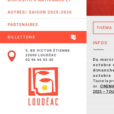
DISPOSITIFS NATIONAUX ET
AUTRES/ SAISON 2025-2026
PARTENAIRES
THÉMA
BILLETTERIE
INFOS
9, BD VICTOR ÉTIENNE
22600 LOUDÉAC
Du mercr
02 96 66 03 40
octobre 
dimanch
octobre
Toute la p
ici :
CINEMA
2025 – TOU