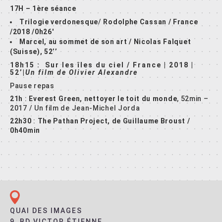
17H – 1ère séance
Trilogie verdonesque
/
Rodolphe Cassan / France
/2018 /0h26′
Marcel, au sommet de son art / Nicolas Falquet
(Suisse), 52’’
18h15 :
Sur les îles du ciel /
France | 2018 |
52’|
Un film de
Olivier Alexandre
Pause repas
21h
:
Everest Green, nettoyer le toit du monde
, 52min –
2017 / Un film de Jean-Michel Jorda
22h30
:
The Pathan Project, de
Guillaume Broust /
0h40min
QUAI DES IMAGES
9, BD VICTOR ÉTIENNE