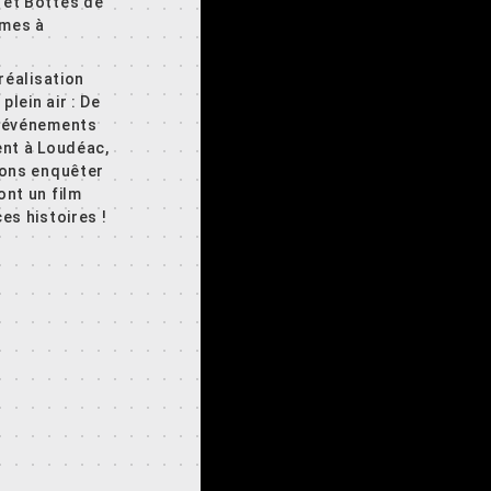
et Bottes de
gmes à
 réalisation
 plein air : De
 événements
ent à Loudéac,
rons enquêter
nt un film
es histoires !