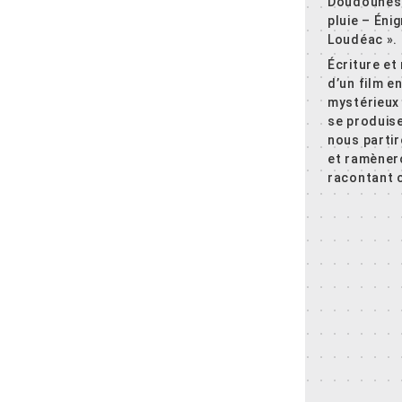
Doudounes 
pluie – Éni
Loudéac ».
Écriture et
d’un film en
mystérieux
se produis
nous parti
et ramènero
racontant c