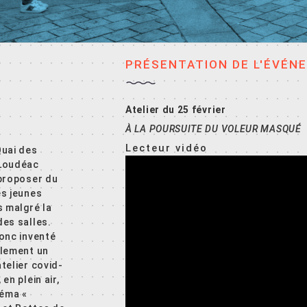
PRÉSENTATION DE L'ÉVÉN
Atelier du 25 février
À LA POURSUITE DU VOLEUR MASQUÉ
Lecteur vidéo
Quai des
Loudéac
 proposer du
es jeunes
s malgré la
es salles.
onc inventé
alement un
telier covid-
en plein air,
néma «