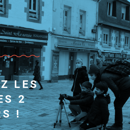
Z LES
ES 2
S !