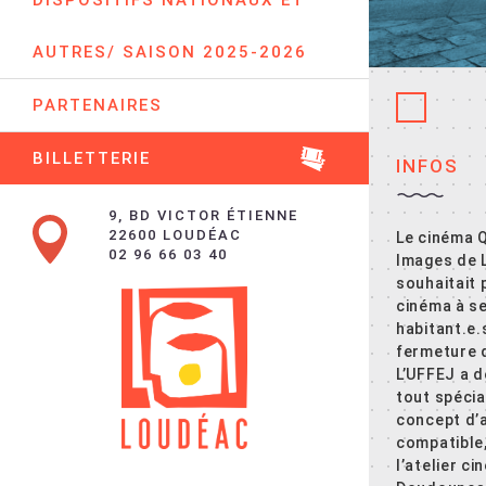
DISPOSITIFS NATIONAUX ET
AUTRES/ SAISON 2025-2026
PARTENAIRES
BILLETTERIE
INFOS
9, BD VICTOR ÉTIENNE
22600 LOUDÉAC
Le cinéma 
02 96 66 03 40
Images de 
souhaitait
cinéma à s
habitant.e.
fermeture d
L’UFFEJ a d
tout spéci
concept d’a
compatible, 
l’atelier ci