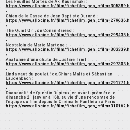
Les Feuilles Mortes de Aki Kaurismaki :
https://www.allocine.fr/film/fichefilm_gen_cfilm=305389.
Chien de la Casse de Jean Baptiste Durand :
https://www.allocine.fr/film/fichefilm_gen_cfilm=279636.
The Quiet Girl, de Conan Baiéad :
https://www.allocine.fr/film/fichefilm_gen_cfilm=299438.
Nostalgia de Mario Martone :
https://www.allocine.fr/film/fichefilm_gen_cfilm=303339.
Anatomie d’une chute de Justine Triet :
https://www.allocine.fr/film/fichefilm_gen_cfilm=297303.
Linda veut du poulet ! de Chiara Malta et Sébastien
Laudenbach :
https://www.allocine.fr/film/fichefilm_gen_cfilm=291771.
Daaaaaali ! de Quentin Dupieux, en avant-prèmière le
dimanche 21 janvier à 16h, suivie d’une rencontre de
l’équipe du film depuis le Cinéma le Panthéon à Paris :
https://www.allocine.fr/film/fichefilm_gen_cfilm=310162.