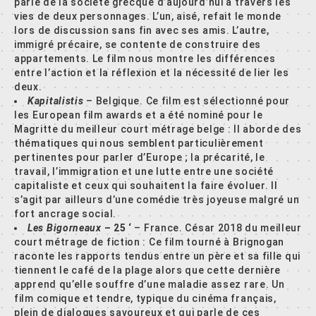
parle de la société grecque d’aujourd’hui à travers les
vies de deux personnages. L’un, aisé, refait le monde
lors de discussion sans fin avec ses amis. L’autre,
immigré précaire, se contente de construire des
appartements. Le film nous montre les différences
entre l’action et la réflexion et la nécessité de lier les
deux.
Kapitalistis
– Belgique. Ce film est sélectionné pour
les European film awards et a été nominé pour le
Magritte du meilleur court métrage belge : Il aborde des
thématiques qui nous semblent particulièrement
pertinentes pour parler d’Europe ; la précarité, le
travail, l’immigration et une lutte entre une société
capitaliste et ceux qui souhaitent la faire évoluer. Il
s’agit par ailleurs d’une comédie très joyeuse malgré un
fort ancrage social.
Les Bigorneaux
– 25 ‘
– France. César 2018 du meilleur
court métrage de fiction : Ce film tourné à Brignogan
raconte les rapports tendus entre un père et sa fille qui
tiennent le café de la plage alors que cette dernière
apprend qu’elle souffre d’une maladie assez rare. Un
film comique et tendre, typique du cinéma français,
plein de dialogues savoureux et qui parle de ces