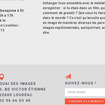
échanger
tous ensemble avec la médiatri
enregistrer : si tu étais dans un film, q
 bouquine à St
comment de grandir ? Que veux-tu faire
5h à 17h
:
dans le monde ? Ce n’est qu’ensuite que 
à la
en image de manières diverses les parol
e Loudéac :
images expérimentales, autoportrait, an
 13
dire.
SUIVEZ-NOUS !
QUAI DES IMAGES
9, BD VICTOR ÉTIENNE
22600 LOUDÉAC
02 96 66 03 40