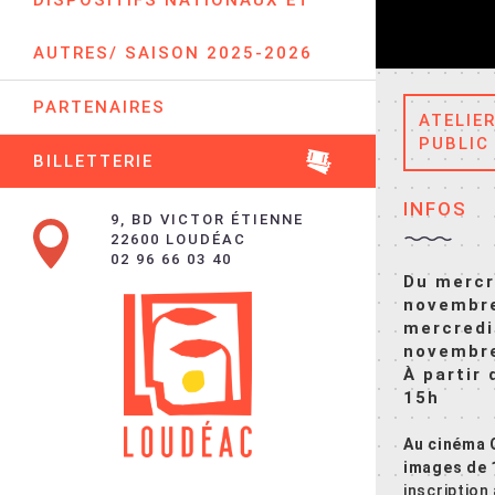
DISPOSITIFS NATIONAUX ET
AUTRES/ SAISON 2025-2026
PARTENAIRES
ATELIE
PUBLIC
BILLETTERIE
INFOS
9, BD VICTOR ÉTIENNE
22600 LOUDÉAC
02 96 66 03 40
Du mercr
novembr
mercredi
novembr
À partir 
15h
Au cinéma 
images de 
inscription