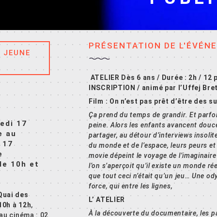
PRÉSENTATION DE L'ÉVÉN
R JEUNE
ATELIER
Dès 6 ans / Durée : 2h / 12
INSCRIPTION / animé par l’Uffej Br
Film : On n’est pas prêt d’être des 
Ça prend du temps de grandir. Et parfo
edi 17
peine. Alors les enfants avancent douc
e au
partager, au détour d’interviews insolite
 17
du monde et de l’espace, leurs peurs et 
e
movie dépeint le voyage de l’imaginair
de 10h et
l’on s’aperçoit qu’il existe un monde réel
que tout ceci n’était qu’un jeu… Une o
force, qui entre les lignes,
Quai des
L’
ATELIER
10h à 12h
,
À la découverte du documentaire, les pa
 au cinéma : 02