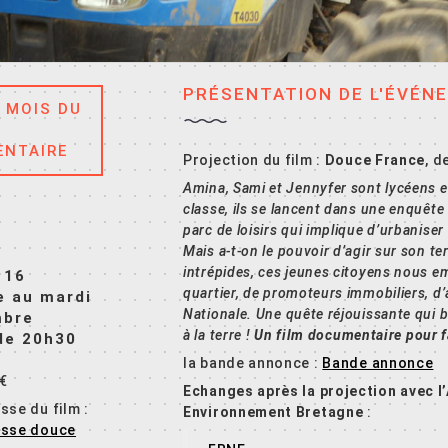
PRÉSENTATION DE L'ÉVÉN
 MOIS DU
NTAIRE
Projection du film :
Douce France
, d
Amina, Sami et Jennyfer sont lycéens e
classe, ils se lancent dans une enquête
parc de loisirs qui implique d’urbaniser
Mais
a-t-on le pouvoir d’agir sur son t
intrépides, ces jeunes citoyens nous e
 16
quartier, de promoteurs immobiliers, d
 au mardi
Natio
nale. Une quête réjouissante qui b
mbre
à la terre !
Un film documentaire pour fa
 de 20h30
la bande annonce :
Bande annonce
 €
Echanges après la projection avec l
sse du film :
Environnement Bretagne
:
esse douce