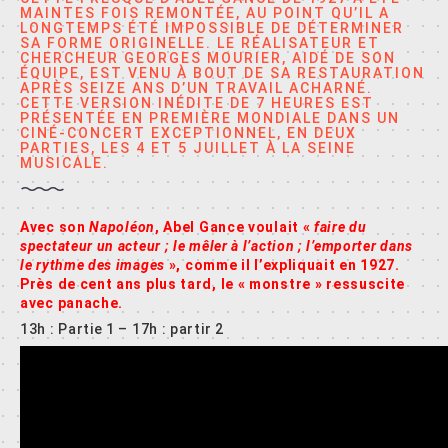
MAINTES FOIS REMONTÉE, AU POINT QU’IL A
LONGTEMPS ÉTÉ IMPOSSIBLE DE DÉTERMINER
SA FORME ORIGINELLE. LE RÉALISATEUR ET
CHERCHEUR GEORGES MOURIER, AIDÉ DE SON
ÉQUIPE, EST VENU À BOUT DE SA RESTAURATION
APRÈS SEIZE ANS D’UN TRAVAIL ACHARNÉ.
CETTE VERSION INÉDITE DE 7 HEURES EST
PRÉSENTÉE EN PREMIÈRE MONDIALE DANS UN
CINÉ-CONCERT EXCEPTIONNEL, EN DEUX
PARTIES, LES 4 ET 5 JUILLET À LA SEINE
MUSICALE.
Avec son
Napoléon
, Abel Gance voulait «
faire du
spectateur un acteur ; le mêler à l’action ; l’emporter dans
le rythme des images
», comme il l’expliquait en 1927.
Près de cent ans plus tard, le « monstre » ressuscite
avec panache.
13h : Partie 1 – 17h : partir 2