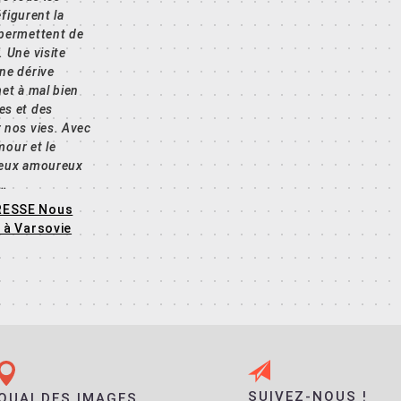
éfigurent la
 permettent de
. Une visite
ne dérive
met à mal bien
es et des
 nos vies. Avec
mour et le
deux amoureux
s…
RESSE Nous
s à Varsovie
SUIVEZ-NOUS !
QUAI DES IMAGES