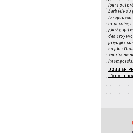
jours qui pr
barbarie ou
la repousser
organisée, u
plutôt, qui 
des croyanc
préjugés sur
en plus l’hu
sourire de 
intemporel
DOSSIER P
n’irons plu