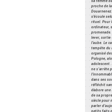
sa femme d
proche de la
Douarnenez
s’écoule se
rituel. Pour l
ordinateur, 
promenade. 
lever, sortie
l’aube. Le c
tempête du
organisé des
Pologne, alor
adolescent. 
ne s’arrête 
l’innommable.
dans ses so
réfléchit sa
élabore une
de sa propre
siècle pour
parler d’auj
petits faits 