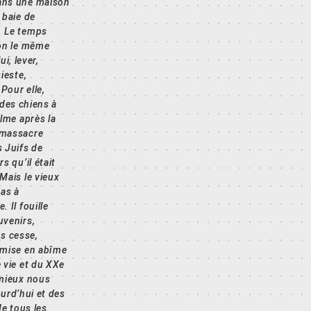
ans une maison
 baie de
. Le temps
lon le même
ui, lever,
sieste,
Pour elle,
 des chiens à
alme après la
 massacre
 Juifs de
s qu’il était
Mais le vieux
pas à
 Il fouille
uvenirs,
ns cesse,
 mise en abîme
 vie et du XXe
 mieux nous
ourd’hui et des
de tous les