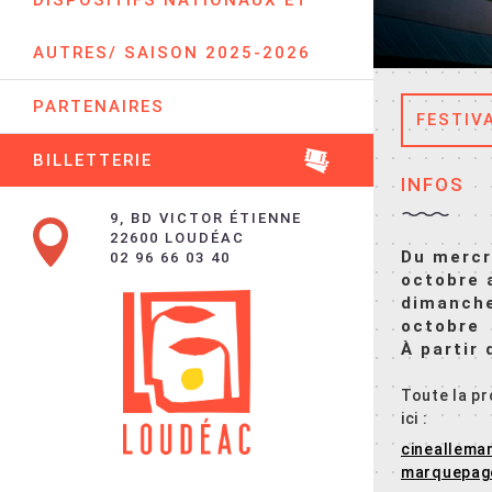
DISPOSITIFS NATIONAUX ET
AUTRES/ SAISON 2025-2026
PARTENAIRES
FESTIV
BILLETTERIE
INFOS
9, BD VICTOR ÉTIENNE
22600 LOUDÉAC
Du mercr
02 96 66 03 40
octobre 
dimanch
octobre
À partir
Toute la p
ici :
cineallema
marquepag