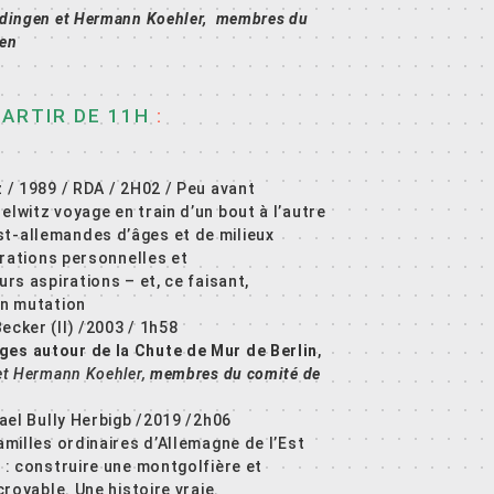
üdingen et Hermann Koehler, membres du
gen
ARTIR DE 11H
:
 / 1989 / RDA / 2H02 / Peu avant
elwitz voyage en train d’un bout à l’autre
t-allemandes d’âges et de milieux
strations personnelles et
urs aspirations – et, ce faisant,
en mutation
cker (II) /2003 / 1h58
ges autour de la Chute de Mur de Berlin
,
et Hermann Koehler,
membres du comité de
hael Bully Herbigb /2019 /2h06
amilles ordinaires d’Allemagne de l’Est
n : construire une montgolfière et
croyable. Une histoire vraie.