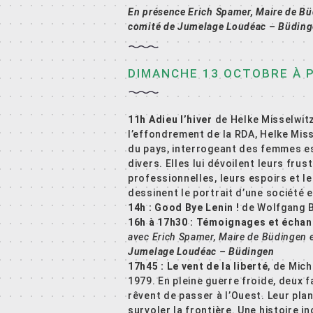
En présence Erich Spamer, Maire de B
comité de Jumelage Loudéac – Büdin
DIMANCHE 13 OCTOBRE À P
11h Adieu l’hiver
de Helke Misselwitz
l’effondrement de la RDA, Helke Miss
du pays, interrogeant des femmes es
divers. Elles lui dévoilent leurs fru
professionnelles, leurs espoirs et le
dessinent le portrait d’une société 
14h : Good Bye Lenin !
de Wolfgang Be
16h à 17h30 : Témoignages et échan
avec Erich Spamer, Maire de Büdingen 
Jumelage Loudéac – Büdingen
17h45 :
Le vent de la liberté
, de Mic
1979. En pleine guerre froide, deux f
rêvent de passer à l’Ouest. Leur pla
survoler la frontière. Une histoire in