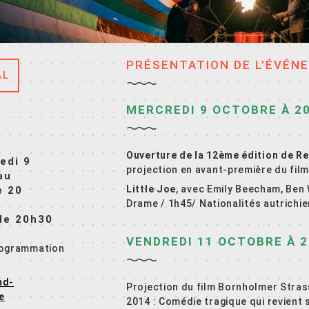
PRÉSENTATION DE L'ÉVÉN
AL
MERCREDI 9 OCTOBRE À 2
Ouverture de la 12ème édition de R
edi 9
projection en avant-première du fil
au
Little Joe
,
avec
Emily Beecham, Ben W
e 20
Drame / 1h45/
Nationalités
autrichie
 de 20h30
VENDREDI 11 OCTOBRE À 
rogrammation
nd-
Projection du film Bornholmer Stras
e
2014 : Comédie tragique qui revient 