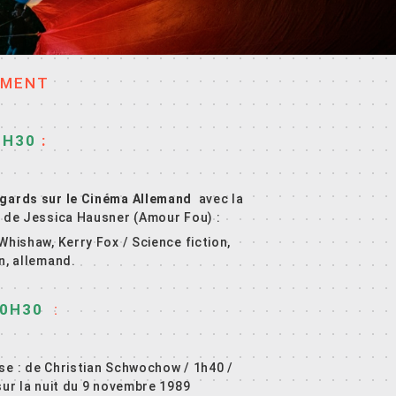
EMENT
0H30
:
egards sur le Cinéma Allemand
avec la
m de Jessica Hausner (Amour Fou) :
hishaw, Kerry Fox / Science fiction,
n, allemand.
20H30
:
se : de Christian Schwochow / 1h40 /
sur la nuit du 9 novembre 1989