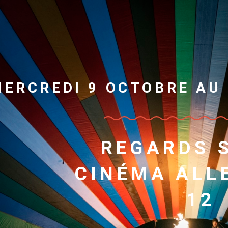
MERCREDI 9 OCTOBRE AU
REGARDS 
CINÉMA ALL
12