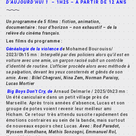
D’AUJOURD’HUI 1
– 1H25 – A PARTIR DE 12 ANS
Un programme de 5 films : fiction, animation,
documentaire : tour d’horizon – non exhaustif – de la
relève du cinéma français.
Les films du programme :
Généalogie de la violence d
e
Mohamed Bourouiss/
2023/0h15 mn :
Interpellé par des policiers alors qu’il est en
voiture avec une amie, un garc
on racise
subit un contro
le
d’identite
d
e routine. L’officier proce
de alors avec me
thode a
sa palpation, devant les yeux consterne
s et ge
ne
s de son
amie.
Avec : Bilel Chegrani, Nina Zem, Norman Paraisy,
Lucas Mortier
Big Boys Don’t Cry, de
Arnaud Delmarle / 2025/0h23 mn :
Un été caniculaire dans un petit village près de
Marseille. Après trois années d’absence, Lucas et son
groupe de potes voient revenir leur meilleur ami
Hicham. Ce retour très attendu suscite rapidement des
émotions contraires au sein de la bande, mais surtout
de nouveaux espoirs chez Lucas.
Avec : Rod Paradot,
Wyssem Romdhane, Mathis Sonzogni, Emmanuel Rol,