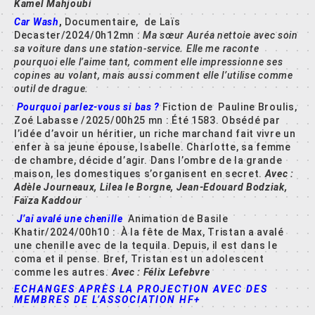
Kamel Mahjoubi
Car Wash
,
Documentaire, de Laïs
Decaster/2024/0h12mn :
Ma sœur Auréa nettoie avec soin
sa voiture dans une station-service. Elle me raconte
pourquoi elle l’aime tant, comment elle impressionne ses
copines au volant, mais aussi comment elle l’utilise comme
outil de drague.
Pourquoi parlez-vous si bas ?
Fiction de Pauline Broulis,
Zoé Labasse /2025/00h25 mn : Été 1583. Obsédé par
l’idée d’avoir un héritier, un riche marchand fait vivre un
enfer à sa jeune épouse, Isabelle. Charlotte, sa femme
de chambre, décide d’agir. Dans l’ombre de la grande
maison, les domestiques s’organisent en secret.
Avec :
Adèle Journeaux, Lilea le Borgne, Jean-Edouard Bodziak,
Faïza Kaddour
J’ai avalé une chenille
Animation de Basile
Khatir/2024/00h10 : À la fête de Max, Tristan a avalé
une chenille avec de la tequila. Depuis, il est dans le
coma et il pense. Bref, Tristan est un adolescent
comme les autres.
Avec : Félix Lefebvre
ECHANGES APRÈS LA PROJECTION AVEC DES
MEMBRES DE L’ASSOCIATION HF+