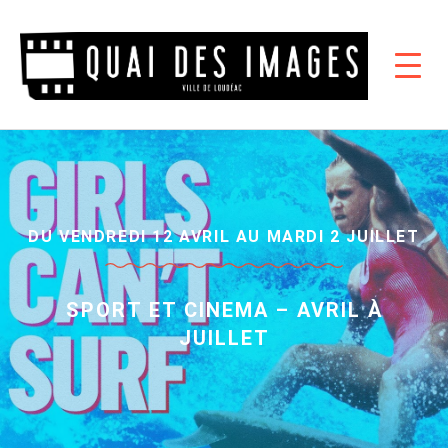
DU VENDREDI 12 AVRIL AU MARDI 2 JUILLET
SPORT ET CINEMA – AVRIL À
JUILLET