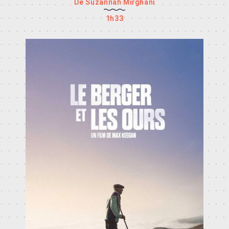
De Suzannah Mirghani
1h33