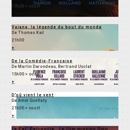
17h30 > vostf
+
Vaiana, la légende du bout du monde
De Thomas Kail
21h00
+
De la Comédie-Française
De Martin Darondeau, Bertrand Usclat
15h00 > ocap
+
En savoir +
D'où vient le vent
De Amel Guellaty
21h00 > vostf
+
La Pat' Patrouille : Le film mission Dino