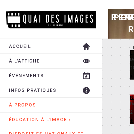
REN
POR
EV
F
ACCUEIL
L
D
À L'AFFICHE
2
ÉVÉNEMENTS
+
INFOS PRATIQUES
N
D
À PROPOS
2
ÉDUCATION À L’IMAGE /
+