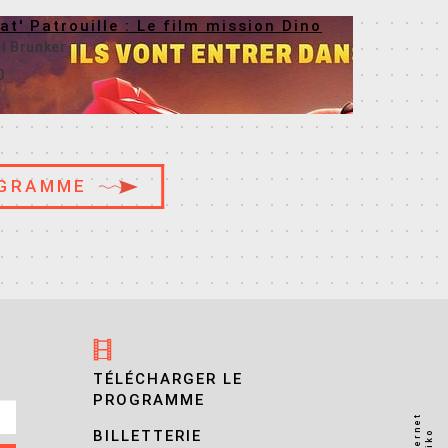
at' Patrouille : Le film mission Dino
l Brunker
0
OGRAMME
TÉLÉCHARGER LE
PROGRAMME
BILLETTERIE