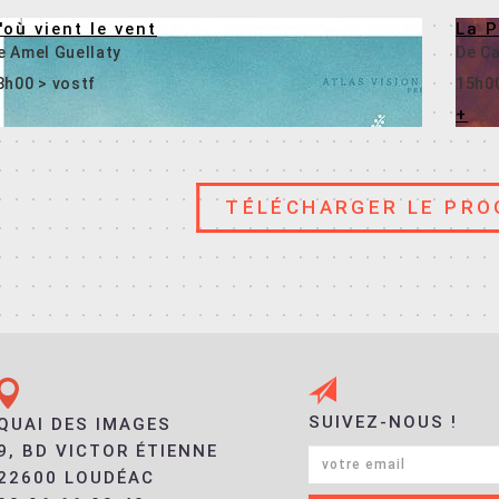
'où vient le vent
La P
e Amel Guellaty
De Ca
8h00 > vostf
15h0
+
TÉLÉCHARGER LE PR
En savoir +
SUIVEZ-NOUS !
QUAI DES IMAGES
9, BD VICTOR ÉTIENNE
22600 LOUDÉAC