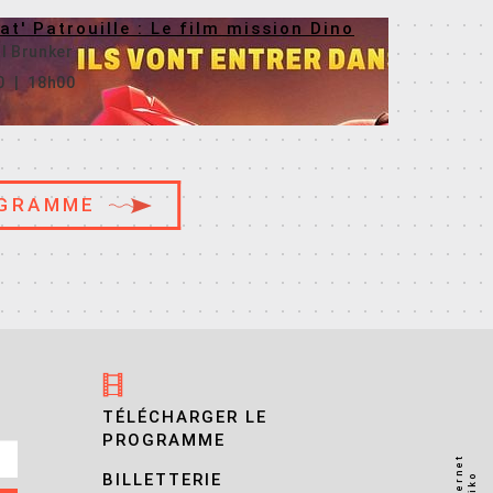
at' Patrouille : Le film mission Dino
l Brunker
0
|
18h00
OGRAMME
TÉLÉCHARGER LE
PROGRAMME
BILLETTERIE