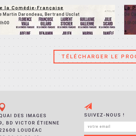
e la Comédie-Française
La P
e Martin Darondeau, Bertrand Usclat
De Ca
1h00
15h0
+
TÉLÉCHARGER LE PR
En savoir +
SUIVEZ-NOUS !
QUAI DES IMAGES
9, BD VICTOR ÉTIENNE
22600 LOUDÉAC