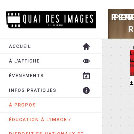
REN
POR
EV
F
ACCUEIL
L
n
À L'AFFICHE
D
2
ÉVÉNEMENTS
+
INFOS PRATIQUES
À PROPOS
ÉDUCATION À L’IMAGE /