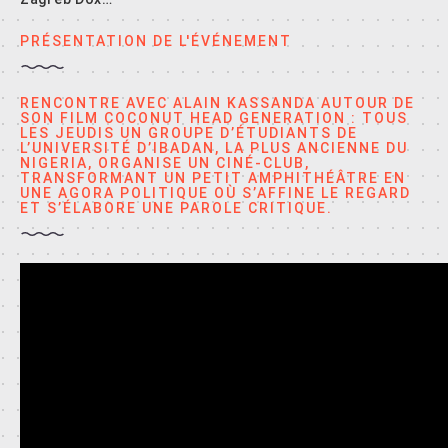
PRÉSENTATION DE L'ÉVÉNEMENT
RENCONTRE AVEC ALAIN KASSANDA AUTOUR DE
SON FILM COCONUT HEAD GENERATION : TOUS
LES JEUDIS UN GROUPE D’ÉTUDIANTS DE
L’UNIVERSITÉ D’IBADAN, LA PLUS ANCIENNE DU
NIGERIA, ORGANISE UN CINÉ-CLUB,
TRANSFORMANT UN PETIT AMPHITHÉÂTRE EN
UNE AGORA POLITIQUE OÙ S’AFFINE LE REGARD
ET S’ÉLABORE UNE PAROLE CRITIQUE.